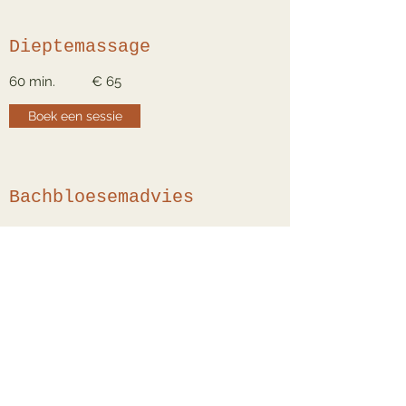
Dieptemassage
60 min. € 65
Boek een sessie
Bachbloesemadvies
Intake 60 min. € 50
Opvolgconsult 30 min. € 30
Boek een sessie
Coaching Relaxatie en
Levensstijl