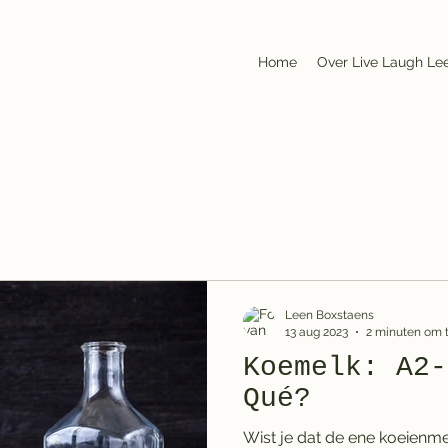
Home
Over Live Laugh Le
Leen Boxstaens
13 aug 2023
2 minuten om t
Koemelk: A2-
Qué?
Wist je dat de ene koeienmel